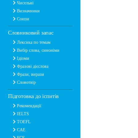
Чисельні
Визначники
Союзи
Словниковий запас
Лексика по темам
Вибір слова, синоніми
Ідіоми
Фразові дієслова
Фрази, вирази
Словотвір
Підготовка до іспитів
Рекомендації
IELTS
TOEFL
CAE
FCE