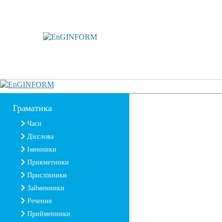
Граматика
Часи
Дієслова
Іменники
Прикметники
Прислівники
Займенники
Речення
Прийменники