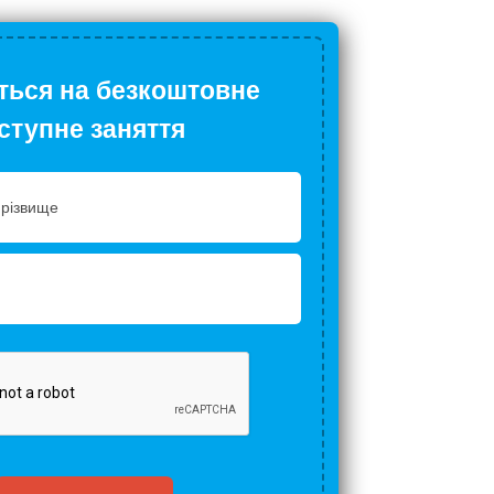
ться на безкоштовне
ступне заняття