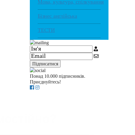
Мова, культура, спілкування
Бізнес англійська
ТЕСТИ
Підписатися
Понад 10.000 підписників.
Приєднуйтесь!
мостійно?