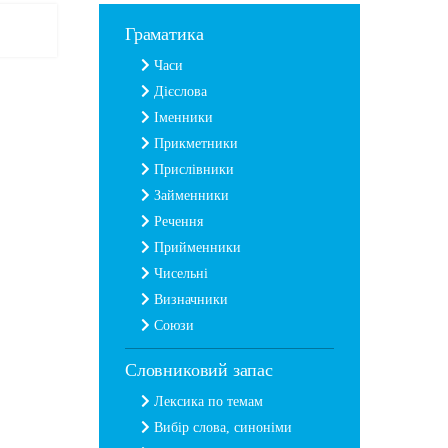
Граматика
Часи
Дієслова
Іменники
Прикметники
Прислівники
Займенники
Речення
Прийменники
Чисельні
Визначники
Союзи
Словниковий запас
Лексика по темам
Вибір слова, синоніми