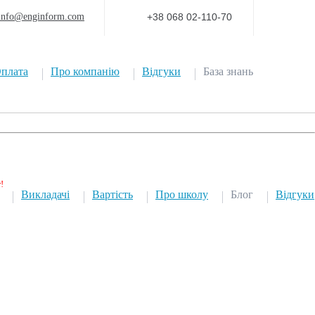
info@enginform.com
+38 068 02-110-70
плата
Про компанію
Відгуки
База знань
Викладачі
Вартість
Про школу
Блог
Відгуки