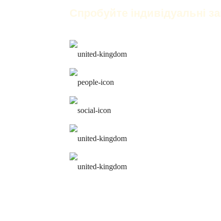
Спробуйте індивідуальні за
тільки англійська
найкращі викладачі
робота над помилк
зручний розклад
персональна про