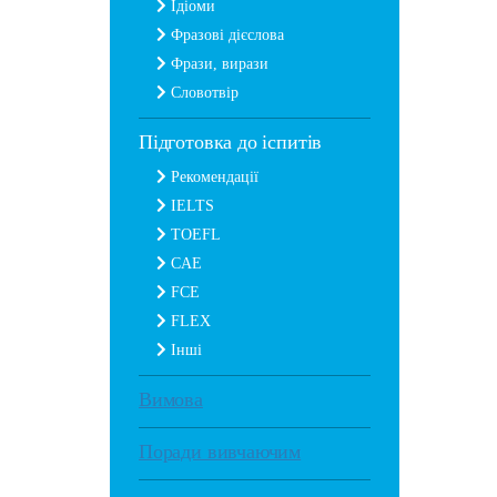
Ідіоми
Фразові дієслова
Фрази, вирази
Словотвір
Підготовка до іспитів
Рекомендації
IELTS
TOEFL
CAE
FCE
FLEX
Інші
Вимова
Поради вивчаючим