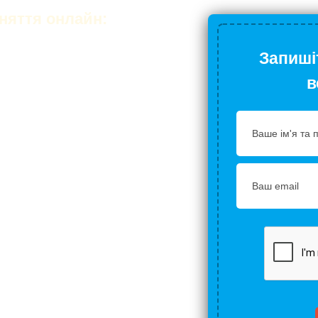
няття онлайн:
Запиші
 на занятті
в
ами
грама