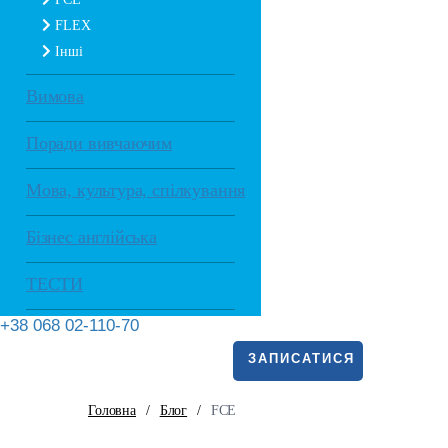
FLEX
Інші
Вимова
Поради вивчаючим
Мова, культура, спілкування
Бізнес англійська
ТЕСТИ
+38 068 02-110-70
ЗАПИСАТИСЯ
Головна
/
Блог
/
FCE