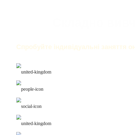
Складно вивч
Спробуйте індивідуальні заняття о
тільки англійська на заня
найкращі викладачі
робота над помилками
зручний розклад