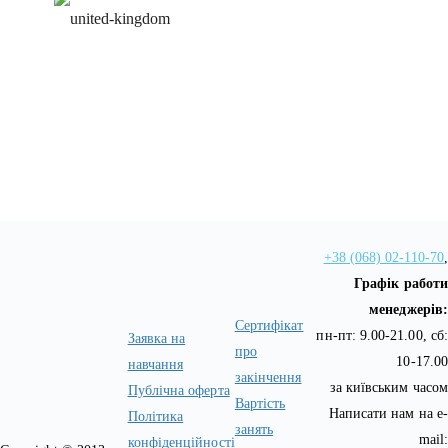
персональна програма
+38 (068) 02-110-70
,
Графік работи
менеджерів:
Сертифікат
пн-пт: 9.00-21.00, сб:
Заявка на
про
10-17.00
навчання
закінчення
за київським часом
Публічна оферта
Вартість
Написати нам на e-
Політика
занять
mail:
конфіденційності