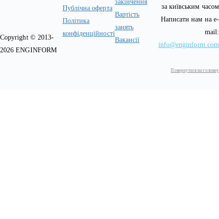
закінчення
за київським часом
Публічна оферта
Вартість
Написати нам на e-
Політика
занять
mail:
конфіденційності
Copyright © 2013-
Вакансії
info@enginform.com
2026 ENGINFORM
Повернутися на головну