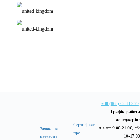
зручний розклад
персональна програма
+38 (068) 02-110-70
,
Графік работи
менеджерів:
Сертифікат
пн-пт: 9.00-21.00, сб:
Заявка на
про
10-17.00
навчання