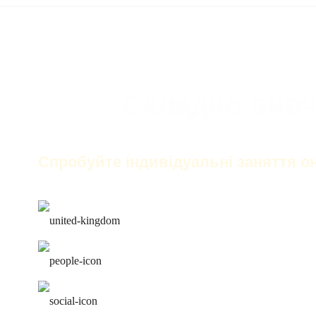
Складно вивч
Спробуйте індивідуальні заняття о
тільки англійська на заня
найкращі викладачі
робота над помилками